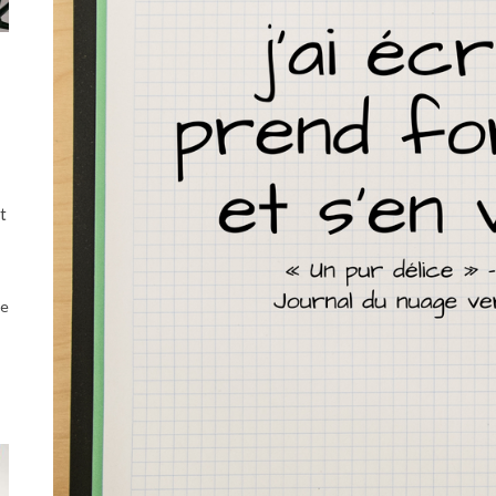
:
t
le