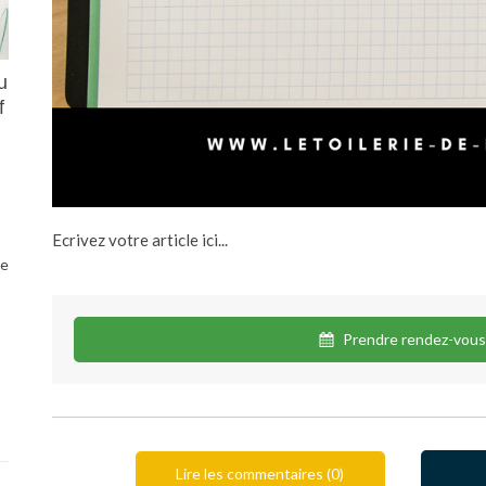
u
f
Ecrivez votre article ici...
le
Prendre rendez-vou
Lire les commentaires (0)