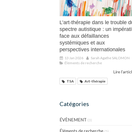
L’art-thérapie dans le trouble d
spectre autistique : un impérati
face aux défaillances
systémiques et aux
perspectives internationales
13 Jan 2026
Sarah Agathe SALOMON
Éléments de recherche
Lire l'artic
TSA
Art-thérapie
Catégories
ÉVÈNEMENT
(3)
Éléments de recherche
(5)