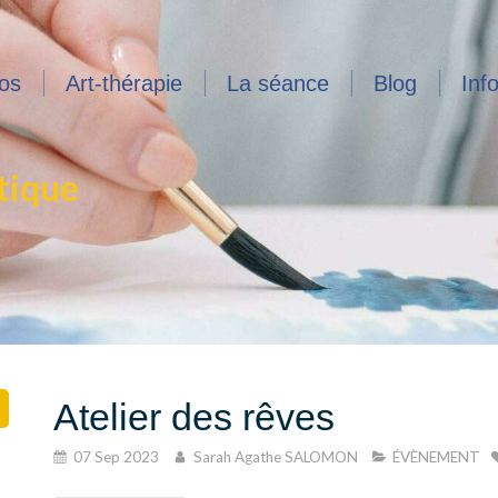
os
Art-thérapie
La séance
Blog
Inf
tique
Atelier des rêves
07 Sep 2023
Sarah Agathe SALOMON
ÉVÈNEMENT