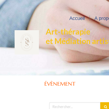
Accueil
A prop
Art-thérapie
et Médiation artis
ÉVÈNEMENT
Rechercher